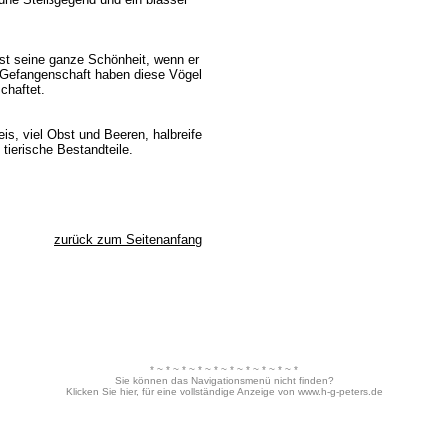
erst seine ganze Schönheit, wenn er
der Gefangenschaft haben diese Vögel
chaftet.
s, viel Obst und Beeren, halbreife
tierische Bestandteile.
zurück zum Seitenanfang
* ~ * ~ * ~ * ~ * ~ * ~ * ~ * ~ * ~ *
Sie können das Navigationsmenü nicht finden?
Klicken Sie hier, für eine vollständige Anzeige von www.h-g-peters.de