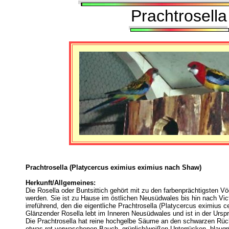
Prachtrosella
Prachtrosella (Platycercus eximius eximius nach Shaw)
Herkunft/Allgemeines:
Die Rosella oder Buntsittich gehört mit zu den farbenprächtigsten Vög
werden. Sie ist zu Hause im östlichen Neusüdwales bis hin nach Vict
irreführend, den die eigentliche Prachtrosella (Platycercus eximius 
Glänzender Rosella lebt im Inneren Neusüdwales und ist in der Urs
Die Prachtrosella hat reine hochgelbe Säume an den schwarzen Rüc
etwas rot verwaschenen Bauch, grünlich/weißen Unterrücken, blaugr